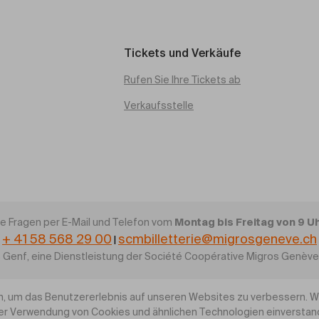
Tickets und Verkäufe
Rufen Sie Ihre Tickets ab
Verkaufsstelle
Montag bis Freitag von 9 Uhr
re Fragen per E-Mail und Telefon vom
+ 41 58 568 29 00
scmbilletterie@migrosgeneve.ch
|
 Genf, eine Dienstleistung der Société Coopérative Migros Genèv
, um das Benutzererlebnis auf unseren Websites zu verbessern. Wen
rer Verwendung von Cookies und ähnlichen Technologien einversta