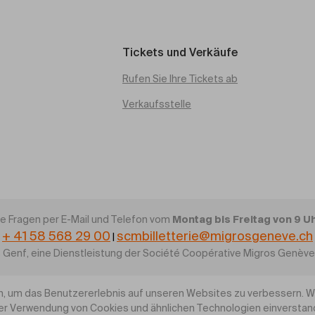
Tickets und Verkäufe
Rufen Sie Ihre Tickets ab
Verkaufsstelle
Montag bis Freitag von 9 Uhr
re Fragen per E-Mail und Telefon vom
+ 41 58 568 29 00
scmbilletterie@migrosgeneve.ch
|
 Genf, eine Dienstleistung der Société Coopérative Migros Genèv
, um das Benutzererlebnis auf unseren Websites zu verbessern. Wen
rer Verwendung von Cookies und ähnlichen Technologien einversta