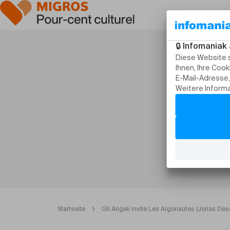
Startseite
Gli Angeli invite Les Argonautes (Jonas Des