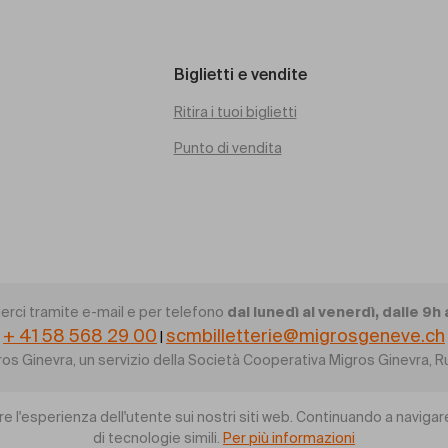
Biglietti e vendite
Ritira i tuoi biglietti
Punto di vendita
dal lunedì al venerdì, dalle 9h 
erci tramite e-mail e per telefono
+ 41 58 568 29 00
scmbilletterie@migrosgeneve.ch
|
gros Ginevra, un servizio della Società Cooperativa Migros Ginevra
re l'esperienza dell'utente sui nostri siti web. Continuando a navigare
di tecnologie simili.
Per più informazioni