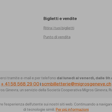
Biglietti e vendite
Ritira i tuoi biglietti
Punto di vendita
dal lunedì al venerdì, dalle 9h 
erci tramite e-mail e per telefono
+ 41 58 568 29 00
scmbilletterie@migrosgeneve.ch
|
gros Ginevra, un servizio della Società Cooperativa Migros Ginevra
re l'esperienza dell'utente sui nostri siti web. Continuando a navigare
di tecnologie simili.
Per più informazioni