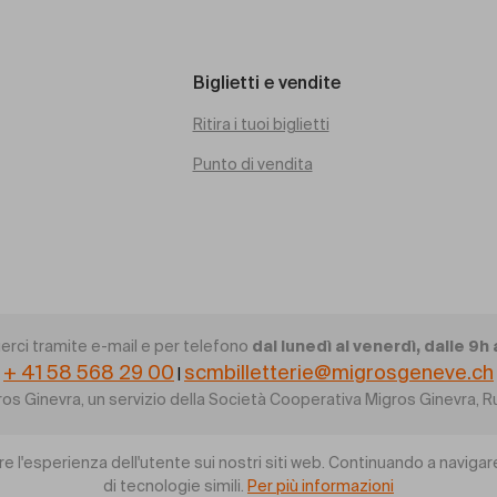
Biglietti e vendite
Ritira i tuoi biglietti
Punto di vendita
dal lunedì al venerdì, dalle 9h 
erci tramite e-mail e per telefono
+ 41 58 568 29 00
scmbilletterie@migrosgeneve.ch
|
gros Ginevra, un servizio della Società Cooperativa Migros Ginevra
re l'esperienza dell'utente sui nostri siti web. Continuando a navigare
di tecnologie simili.
Per più informazioni