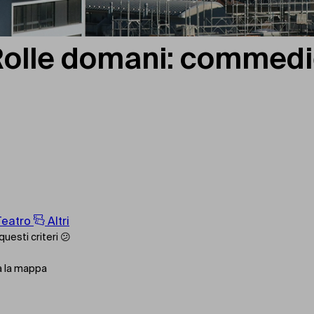
 Rolle domani: commedie
eatro
Altri
uesti criteri 😕
ta la mappa