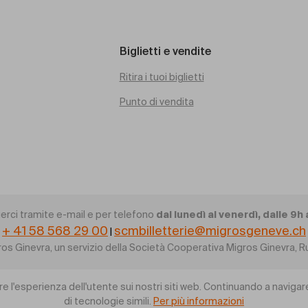
Biglietti e vendite
Ritira i tuoi biglietti
Punto di vendita
dal lunedì al venerdì, dalle 9h 
erci tramite e-mail e per telefono
+ 41 58 568 29 00
scmbilletterie@migrosgeneve.ch
|
gros Ginevra, un servizio della Società Cooperativa Migros Ginevra
re l'esperienza dell'utente sui nostri siti web. Continuando a navigare
di tecnologie simili.
Per più informazioni