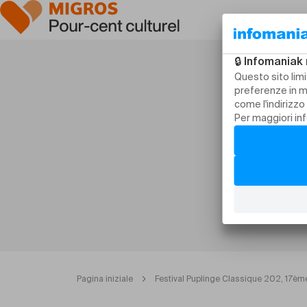
Pagina iniziale
Festival Puplinge Classique 202, 17ème