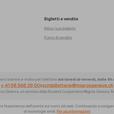
Biglietti e vendite
Ritira i tuoi biglietti
Punto di vendita
dal lunedì al venerdì, dalle 9h 
erci tramite e-mail e per telefono
+ 41 58 568 29 00
scmbilletterie@migrosgeneve.ch
|
gros Ginevra, un servizio della Società Cooperativa Migros Ginevra
re l'esperienza dell'utente sui nostri siti web. Continuando a navigare
di tecnologie simili.
Per più informazioni