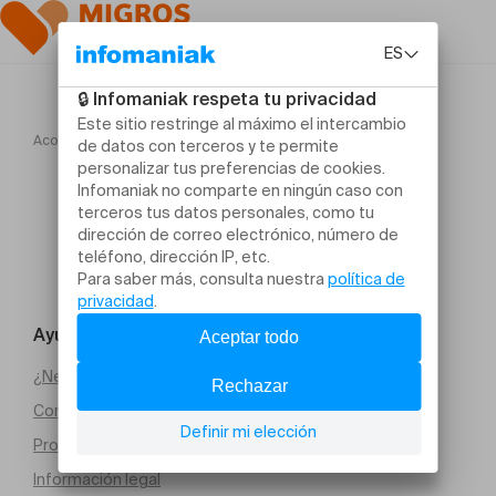
Acogida
La Colère du Tigre
Ayuda y contacto
¿Necesitas ayuda?
Condiciones generales de venta (PDF)
Protección de datos
Información legal