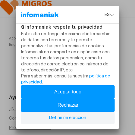
Acogida
Brigitte Rosset "MERCI POUR LE COUTEAU À POISSON ..."
Ayuda y contacto
¿Necesitas ayuda?
Condiciones generales de venta (PDF)
Protección de datos