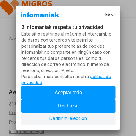
Acogida
BACH, Gloria in excelsis Deo
Ayuda y contacto
¿Necesitas ayuda?
Condiciones generales de venta (PDF)
Protección de datos
Información legal