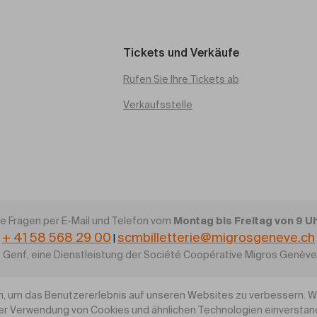
Tickets und Verkäufe
Rufen Sie Ihre Tickets ab
Verkaufsstelle
Montag bis Freitag von 9 Uhr
re Fragen per E-Mail und Telefon vom
+ 41 58 568 29 00
scmbilletterie@migrosgeneve.ch
|
 Genf, eine Dienstleistung der Société Coopérative Migros Genèv
, um das Benutzererlebnis auf unseren Websites zu verbessern. Wen
rer Verwendung von Cookies und ähnlichen Technologien einversta