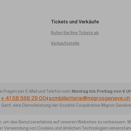
Tickets und Verkäufe
Rufen Sie Ihre Tickets ab
Verkaufsstelle
Montag bis Freitag von 9 Uhr
re Fragen per E-Mail und Telefon vom
+ 41 58 568 29 00
scmbilletterie@migrosgeneve.ch
|
 Genf, eine Dienstleistung der Société Coopérative Migros Genèv
, um das Benutzererlebnis auf unseren Websites zu verbessern. Wen
rer Verwendung von Cookies und ähnlichen Technologien einversta