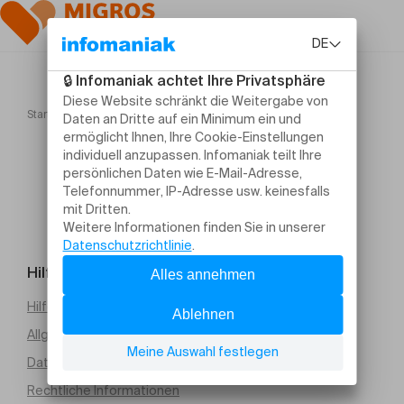
Startseite
Blønd and Blönd and Blónd "DØMÅJ "
Hilfe und Kontakt
Hilfe erforderlich
Allgemeine Verkaufsbedingungen (PDF)
Datenschutz
Rechtliche Informationen