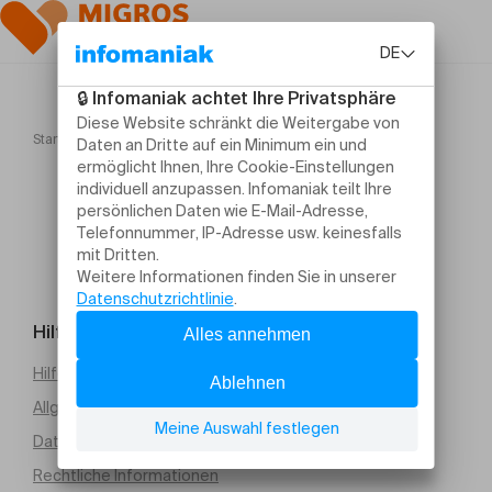
Startseite
Ciné seniors "Le diable s'habille en Prada 2"
Hilfe und Kontakt
Hilfe erforderlich
Allgemeine Verkaufsbedingungen (PDF)
Datenschutz
Rechtliche Informationen